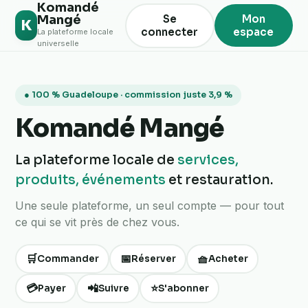
Komandé
Mangé
Se
Mon
K
connecter
espace
La plateforme locale
universelle
● 100 % Guadeloupe · commission juste 3,9 %
Komandé Mangé
La plateforme locale de
services,
produits, événements
et restauration.
Une seule plateforme, un seul compte — pour tout
ce qui se vit près de chez vous.
🛒
📅
🧺
Commander
Réserver
Acheter
💳
📲
⭐
Payer
Suivre
S'abonner