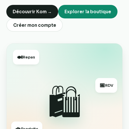
Découvrir Kom →
Explorer la boutique
Créer mon compte
🍛
Repas
📅
🛍️
RDV
🧺
Produits