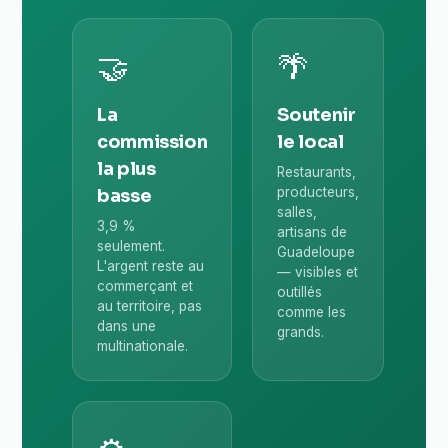
🤝
🌴
La
Soutenir
commission
le local
la plus
Restaurants,
producteurs,
basse
salles,
3,9 %
artisans de
seulement.
Guadeloupe
L'argent reste au
— visibles et
commerçant et
outillés
au territoire, pas
comme les
dans une
grands.
multinationale.