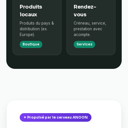
Produits
Rendez-
locaux
vous
Produits du pays &
Créneau, service,
distribution (ex.
prestation avec
Europe).
acompte.
Boutique
Services
✦ Propulsé par le cerveau ANOON