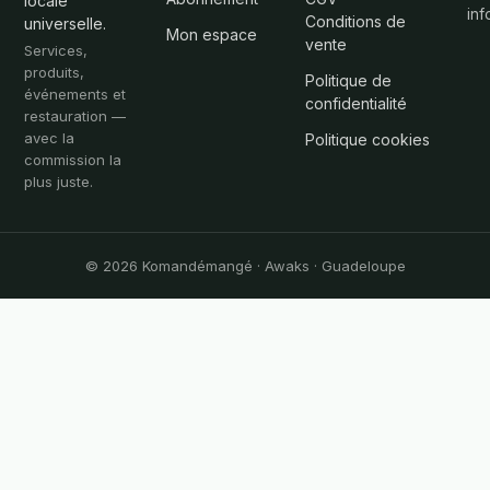
locale
in
Conditions de
universelle.
Mon espace
vente
Services,
produits,
Politique de
événements et
confidentialité
restauration —
avec la
Politique cookies
commission la
plus juste.
© 2026 Komandémangé · Awaks · Guadeloupe